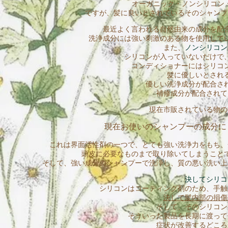
オーガニック・ノンシリコン・
ですが、髪に良いとされているそのシャンプ
最近よく言われる自然由来の成分を配
洗浄成分には強い刺激のある物を使用して
また、
ノンシリコン
シリコンが入っていないだけで
コンディショナーにはシリコ
髪に優しいとされ
優しい洗浄成分が配合さ
補修成分が配合されて
現在市販されている物の
現在お使いのシャンプーの成分に
これは界面活性剤の一つで、とても強い洗浄力をもち、
頭皮に必要なものまで取り除いてしまうこと
そして、強い成分のシャンプーで洗浄し、質の悪い洗い上
決してシリコ
シリコンはコーティング剤のため、手触
決して髪内部の損傷
そして、そのシリコン
そういった製品を長期に渡って
症状が改善するどころ