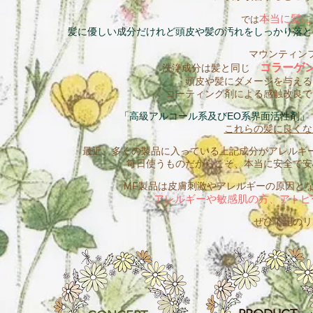
本当に髪に
では
髪に優しい成分だけれど頭皮や髪の汚れをしっかり落と
マウンティン
コラーゲ
洗浄成分は髪と同じ
頭皮や髪にダメージを与える
コーティング剤による感触改良で
「高級アルコール系及びEO系界面活性剤」
これらの髪に良くな
最近、多くの製品に入っている上記成分がアレルギ
毎日使うものだからこそ、本当に安全で安
MF製品は皮膚刺激やアレルギーの原因と
アレルギーや敏感肌の方、アトピ
ぜひ下記のリ