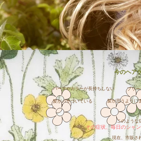
今のヘア
パーマやカラーが長持ちしない
ブリー
髪が思うように
髪がパサついている
このような症
その症状、毎日のシャン
現在、市販さ