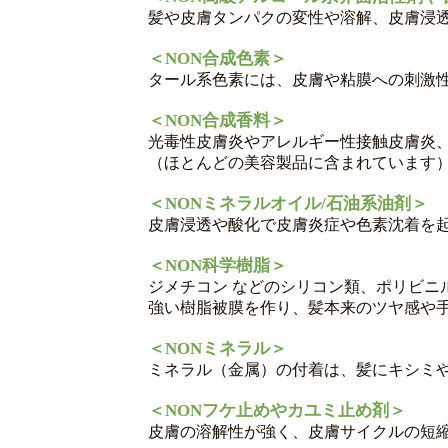
髪や皮膚タンパクの変性や溶解、皮膚浸
＜NON合成色素＞
タール系色素には、皮膚や粘膜への刺激
＜NON合成香料＞
光毒性皮膚炎やアレルギー性接触皮膚炎
（ほとんどの美容製品に含まれています
＜NONミネラルオイル/石油系油剤＞
皮膚浸透や酸化で皮膚炎症や色素沈着を
＜NON科学樹脂＞
ジメチコン などのシリコン類、ポリビニ
強い樹脂被膜を作り、髪本来のツヤ感や
＜NONミネラル＞
ミネラル（金属）の
付着は、髪にキシミ
＜NONフケ止めやカユミ止め剤＞
皮膚の溶解性が強く、皮膚サイクルの短